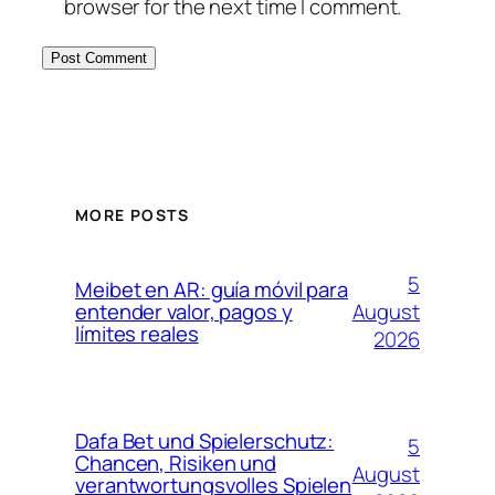
browser for the next time I comment.
MORE POSTS
5
Meibet en AR: guía móvil para
August
entender valor, pagos y
límites reales
2026
Dafa Bet und Spielerschutz:
5
Chancen, Risiken und
August
verantwortungsvolles Spielen