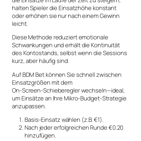
halten Spieler die Einsatzhöhe konstant
oder erhöhen sie nur nach einem Gewinn
leicht.
Diese Methode reduziert emotionale
Schwankungen und erhält die Kontinuität
des Kontostands, selbst wenn die Sessions
kurz, aber häufig sind.
Auf BDM Bet können Sie schnell zwischen
Einsatzgrößen mit dem
On‑Screen‑Schieberegler wechseln—ideal,
um Einsätze an Ihre Mikro‑Budget‑Strategie
anzupassen.
Basis‑Einsatz wählen (z.B. €1).
Nach jeder erfolgreichen Runde €0.20
hinzufügen.