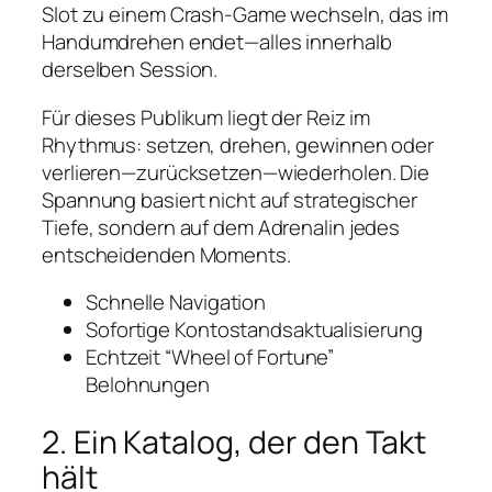
Slot zu einem Crash‑Game wechseln, das im
Handumdrehen endet—alles innerhalb
derselben Session.
Für dieses Publikum liegt der Reiz im
Rhythmus: setzen, drehen, gewinnen oder
verlieren—zurücksetzen—wiederholen. Die
Spannung basiert nicht auf strategischer
Tiefe, sondern auf dem Adrenalin jedes
entscheidenden Moments.
Schnelle Navigation
Sofortige Kontostandsaktualisierung
Echtzeit “Wheel of Fortune”
Belohnungen
2. Ein Katalog, der den Takt
hält