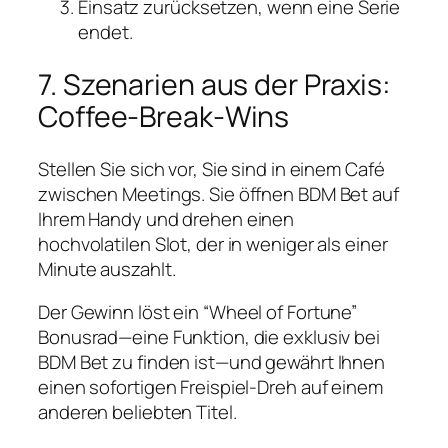
Einsatz zurücksetzen, wenn eine Serie
endet.
7. Szenarien aus der Praxis:
Coffee‑Break‑Wins
Stellen Sie sich vor, Sie sind in einem Café
zwischen Meetings. Sie öffnen BDM Bet auf
Ihrem Handy und drehen einen
hochvolatilen Slot, der in weniger als einer
Minute auszahlt.
Der Gewinn löst ein “Wheel of Fortune”
Bonusrad—eine Funktion, die exklusiv bei
BDM Bet zu finden ist—und gewährt Ihnen
einen sofortigen Freispiel‑Dreh auf einem
anderen beliebten Titel.