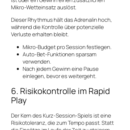
Mikro‑Wetteinsatz auslöst.
Dieser Rhythmus hält das Adrenalin hoch,
während die Kontrolle über potenzielle
Verluste erhalten bleibt.
Mikro‑Budget pro Session festlegen.
Auto‑Bet‑Funktionen sparsam
verwenden.
Nach jedem Gewinn eine Pause
einlegen, bevor es weitergeht.
6. Risikokontrolle im Rapid
Play
Der Kern des Kurz‑Session‑Spiels ist eine
Risikotoleranz, die zum Tempo passt. Statt
die Einsätze im Laufe der Zeit zu steigern,