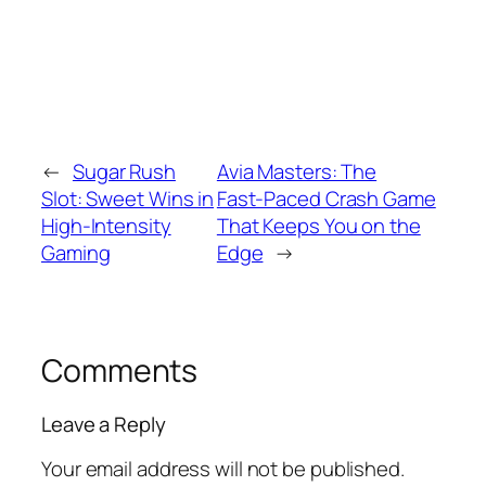
←
Sugar Rush
Avia Masters: The
Slot: Sweet Wins in
Fast‑Paced Crash Game
High‑Intensity
That Keeps You on the
Gaming
Edge
→
Comments
Leave a Reply
Your email address will not be published.