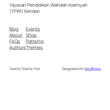
Yayasan Pendidikan Wahdah Islamiyah
(YPWI) Kendari
Blog
Events
About
Shop
FAQs
Patterns
Authors
Themes
Twenty Twenty-Five
Designed with
WordPress