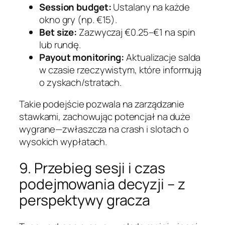
Session budget:
Ustalany na każde
okno gry (np. €15).
Bet size:
Zazwyczaj €0.25–€1 na spin
lub rundę.
Payout monitoring:
Aktualizacje salda
w czasie rzeczywistym, które informują
o zyskach/stratach.
Takie podejście pozwala na zarządzanie
stawkami, zachowując potencjał na duże
wygrane—zwłaszcza na crash i slotach o
wysokich wypłatach.
9. Przebieg sesji i czas
podejmowania decyzji – z
perspektywy gracza