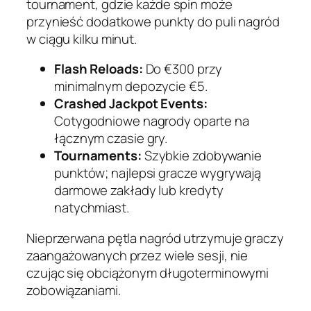
tournament, gdzie każde spin może
przynieść dodatkowe punkty do puli nagród
w ciągu kilku minut.
Flash Reloads:
Do €300 przy
minimalnym depozycie €5.
Crashed Jackpot Events:
Cotygodniowe nagrody oparte na
łącznym czasie gry.
Tournaments:
Szybkie zdobywanie
punktów; najlepsi gracze wygrywają
darmowe zakłady lub kredyty
natychmiast.
Nieprzerwana pętla nagród utrzymuje graczy
zaangażowanych przez wiele sesji, nie
czując się obciążonym długoterminowymi
zobowiązaniami.