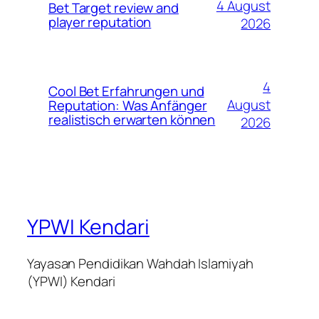
4 August
Bet Target review and
player reputation
2026
4
Cool Bet Erfahrungen und
August
Reputation: Was Anfänger
realistisch erwarten können
2026
YPWI Kendari
Yayasan Pendidikan Wahdah Islamiyah
(YPWI) Kendari