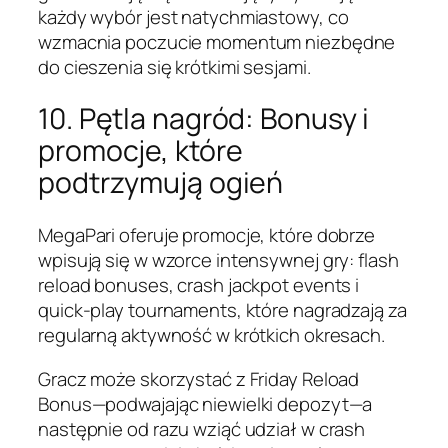
każdy wybór jest natychmiastowy, co
wzmacnia poczucie momentum niezbędne
do cieszenia się krótkimi sesjami.
10. Pętla nagród: Bonusy i
promocje, które
podtrzymują ogień
MegaPari oferuje promocje, które dobrze
wpisują się w wzorce intensywnej gry: flash
reload bonuses, crash jackpot events i
quick‑play tournaments, które nagradzają za
regularną aktywność w krótkich okresach.
Gracz może skorzystać z Friday Reload
Bonus—podwajając niewielki depozyt—a
następnie od razu wziąć udział w crash