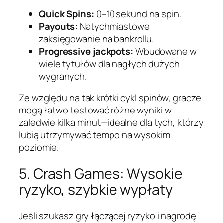
Quick Spins:
0–10 sekund na spin.
Payouts:
Natychmiastowe
zaksięgowanie na bankrollu.
Progressive jackpots:
Wbudowane w
wiele tytułów dla nagłych dużych
wygranych.
Ze względu na tak krótki cykl spinów, gracze
mogą łatwo testować różne wyniki w
zaledwie kilka minut—idealne dla tych, którzy
lubią utrzymywać tempo na wysokim
poziomie.
5. Crash Games: Wysokie
ryzyko, szybkie wypłaty
Jeśli szukasz gry łączącej ryzyko i nagrodę