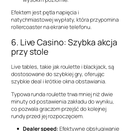
Efektem jest pętla napięcia i
natychmiastowej wypłaty, która przypomina
rollercoaster na ekranie telefonu.
6. Live Casino: Szybka akcja
przy stole
Live tables, takie jak roulette i blackjack, są
dostosowane do szybkiej gry, oferując
szybkie deal i krótkie okna obstawiania.
Typowa runda roulette trwa mniej niż dwie
minuty od postawienia zakładu do wyniku,
co pozwala graczom przejść do kolejnej
rundy przed jej rozpoczęciem.
Dealer speed:
Efektywne obsługiwanie