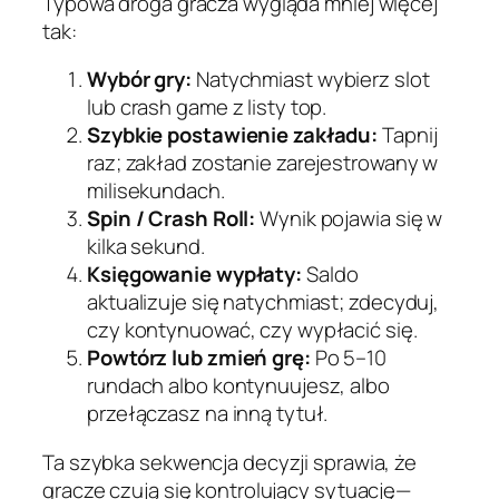
Typowa droga gracza wygląda mniej więcej
tak:
Wybór gry:
Natychmiast wybierz slot
lub crash game z listy top.
Szybkie postawienie zakładu:
Tapnij
raz; zakład zostanie zarejestrowany w
milisekundach.
Spin / Crash Roll:
Wynik pojawia się w
kilka sekund.
Księgowanie wypłaty:
Saldo
aktualizuje się natychmiast; zdecyduj,
czy kontynuować, czy wypłacić się.
Powtórz lub zmień grę:
Po 5–10
rundach albo kontynuujesz, albo
przełączasz na inną tytuł.
Ta szybka sekwencja decyzji sprawia, że
gracze czują się kontrolujący sytuację—