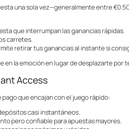
puesta una sola vez—generalmente entre €0.5
esta que interrumpan las ganancias rápidas.
os carretes.
ite retirar tus ganancias al instante si consi
e en la emoción en lugar de desplazarte por t
stant Access
 pago que encajan con el juego rápido:
 depósitos casi instantáneos.
nto pero confiable para apuestas mayores.