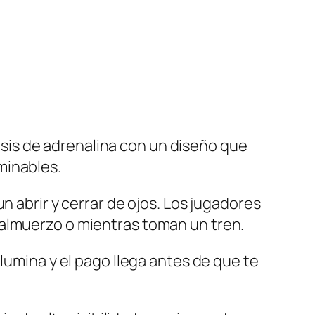
is de adrenalina con un diseño que
minables.
n abrir y cerrar de ojos. Los jugadores
 almuerzo o mientras toman un tren.
lumina y el pago llega antes de que te