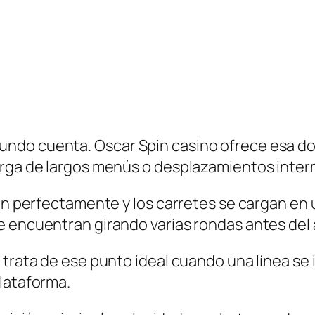
ndo cuenta. Oscar Spin casino ofrece esa dos
arga de largos menús o desplazamientos inter
an perfectamente y los carretes se cargan en u
e encuentran girando varias rondas antes del
trata de ese punto ideal cuando una línea se i
plataforma.