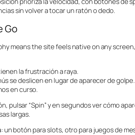
sición prioriza la velocidad, con botones de sp
ias sin volver a tocar un ratón o dedo.
he Go
ophy means the site feels native on any screen,
nen la frustración a raya.
ús se deslicen en lugar de aparecer de golpe.
nos en curso.
ón, pulsar “Spin” y en segundos ver cómo apa
as largas.
a: un botón para slots, otro para juegos de me