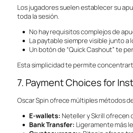
Los jugadores suelen establecer su a
toda la sesión.
No hay requisitos complejos de apu
La paytable siempre visible junto a l
Un botón de “Quick Cashout” te perm
Esta simplicidad te permite concentrart
7. Payment Choices for In
Oscar Spin ofrece múltiples métodos de
E‑wallets:
Neteller y Skrill ofrecen
Bank Transfer:
Ligeramente más le