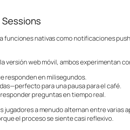
d Sessions
a funciones nativas como notificaciones pus
 la versión web móvil, ambos experimentan con
ue responden en milisegundos.
das—perfecto para una pausa para el café.
a responder preguntas en tiempo real.
los jugadores a menudo alternan entre varias
rque el proceso se siente casi reflexivo.