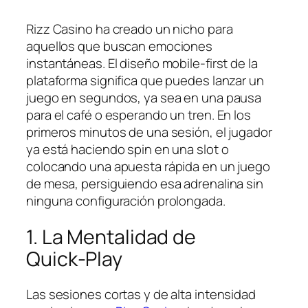
Rizz Casino ha creado un nicho para
aquellos que buscan emociones
instantáneas. El diseño mobile‑first de la
plataforma significa que puedes lanzar un
juego en segundos, ya sea en una pausa
para el café o esperando un tren. En los
primeros minutos de una sesión, el jugador
ya está haciendo spin en una slot o
colocando una apuesta rápida en un juego
de mesa, persiguiendo esa adrenalina sin
ninguna configuración prolongada.
1. La Mentalidad de
Quick‑Play
Las sesiones cortas y de alta intensidad