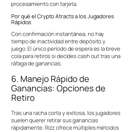
procesamiento con tarjeta.
Por qué el Crypto Atracts a los Jugadores
Rápidos
Con confirmación instantánea, no hay
tiempo de inactividad entre depósito y
juego. El único período de espera es la breve
cola para retiros si decides cash out tras una
ráfaga de ganancias.
6. Manejo Rápido de
Ganancias: Opciones de
Retiro
Tras una racha corta y exitosa, los jugadores
suelen querer retirar sus ganancias
rápidamente. Rizz ofrece múltiples métodos