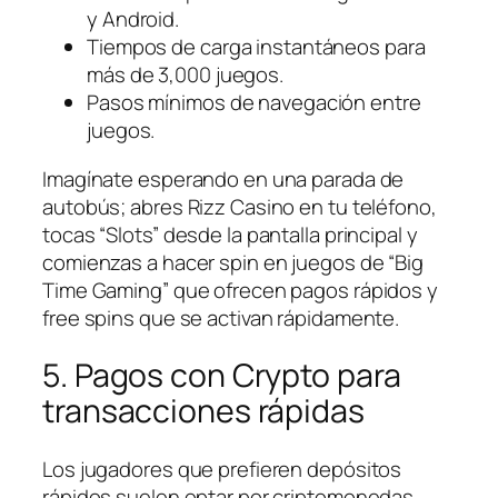
y Android.
Tiempos de carga instantáneos para
más de 3,000 juegos.
Pasos mínimos de navegación entre
juegos.
Imagínate esperando en una parada de
autobús; abres Rizz Casino en tu teléfono,
tocas “Slots” desde la pantalla principal y
comienzas a hacer spin en juegos de “Big
Time Gaming” que ofrecen pagos rápidos y
free spins que se activan rápidamente.
5. Pagos con Crypto para
transacciones rápidas
Los jugadores que prefieren depósitos
rápidos suelen optar por criptomonedas