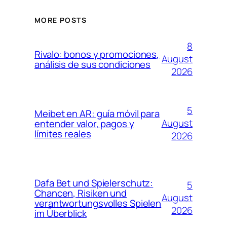
MORE POSTS
8
Rivalo: bonos y promociones,
August
análisis de sus condiciones
2026
5
Meibet en AR: guía móvil para
August
entender valor, pagos y
límites reales
2026
Dafa Bet und Spielerschutz:
5
Chancen, Risiken und
August
verantwortungsvolles Spielen
2026
im Überblick