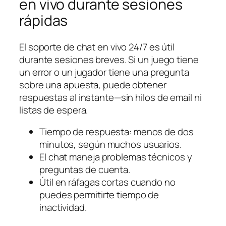
en vivo durante sesiones
rápidas
El soporte de chat en vivo 24/7 es útil
durante sesiones breves. Si un juego tiene
un error o un jugador tiene una pregunta
sobre una apuesta, puede obtener
respuestas al instante—sin hilos de email ni
listas de espera.
Tiempo de respuesta: menos de dos
minutos, según muchos usuarios.
El chat maneja problemas técnicos y
preguntas de cuenta.
Útil en ráfagas cortas cuando no
puedes permitirte tiempo de
inactividad.