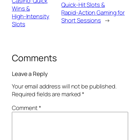
Casino: Quick
Quick‑Hit Slots &
Wins &
Rapid‑Action Gaming for
High‑Intensity
Short Sessions
→
Slots
Comments
Leave a Reply
Your email address will not be published.
Required fields are marked
*
Comment
*