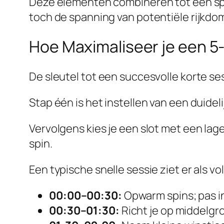
Deze elementen combineren tot een spe
toch de spanning van potentiële rijkdom
Hoe Maximaliseer je een 5
De sleutel tot een succesvolle korte ses
Stap één is het instellen van een duidel
Vervolgens kies je een slot met een lag
spin.
Een typische snelle sessie ziet er als vol
00:00–00:30:
Opwarm spins; pas in
00:30–01:30:
Richt je op middelgro