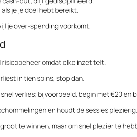
cash-out; blijf gedisciplineerd.
als je je doel hebt bereikt.
ijl je over‑spending voorkomt.
jd
 risicobeheer omdat elke inzet telt.
rliest in tien spins, stop dan.
snel verlies; bijvoorbeeld, begin met €20 en b
schommelingen en houdt de sessies plezierig
groot te winnen, maar om snel plezier te hebb