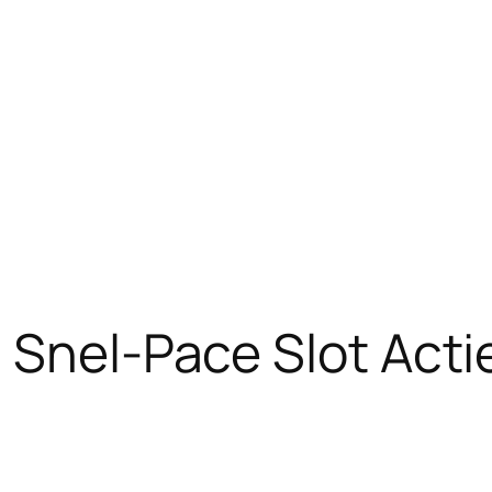
 Snel‑Pace Slot Act