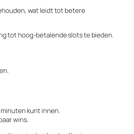
behouden, wat leidt tot betere
ang tot hoog‑betalende slots te bieden.
den.
 minuten kunt innen.
paar wins.