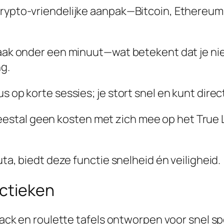
crypto‑vriendelijke aanpak—Bitcoin, Ethereum
—vaak onder een minuut—wat betekent dat je ni
g.
s op korte sessies; je stort snel en kunt dire
tal geen kosten met zich mee op het True Luc
uta, biedt deze functie snelheid én veiligheid.
actieken
kjack en roulette tafels ontworpen voor snel sp