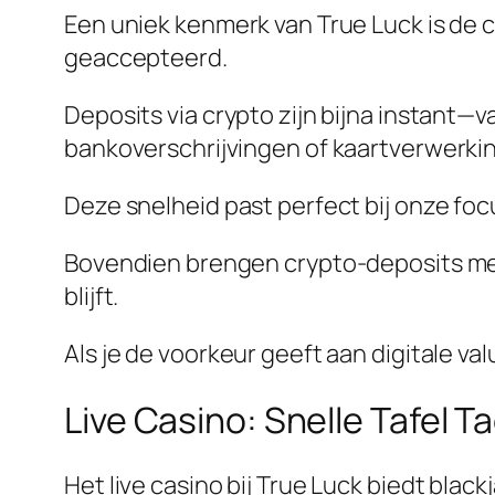
Een uniek kenmerk van True Luck is de 
geaccepteerd.
Deposits via crypto zijn bijna instant
bankoverschrijvingen of kaartverwerkin
Deze snelheid past perfect bij onze focu
Bovendien brengen crypto‑deposits mees
blijft.
Als je de voorkeur geeft aan digitale val
Live Casino: Snelle Tafel T
Het live casino bij True Luck biedt blac