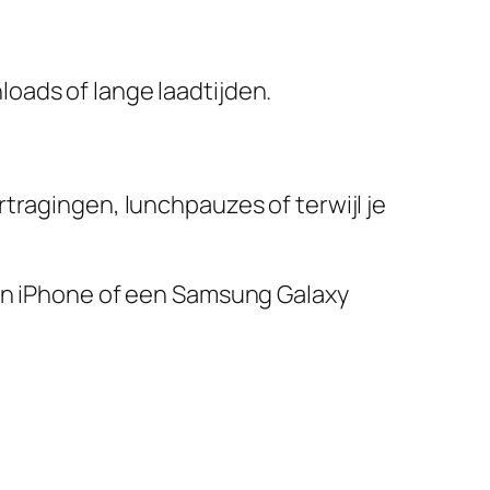
oads of lange laadtijden.
tragingen, lunchpauzes of terwijl je
een iPhone of een Samsung Galaxy