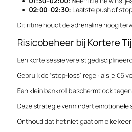
01:30–02:00:
Neem kleine winstjes 
02:00–02:30:
Laatste push of stop 
Dit ritme houdt de adrenaline hoog terw
Risicobeheer bij Kortere Ti
Een korte sessie vereist gedisciplineerd
Gebruik de “stop‑loss” regel: als je €5 ve
Een klein bankroll beschermt ook tegen 
Deze strategie vermindert emotionele 
Onthoud dat het niet gaat om elke keer 