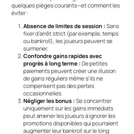
quelques pièges courants—et comment les
éviter :
Absence de limites de session :
Sans
fixer d’arrêt strict (par exemple, temps
ou bankroll), les joueurs peuvent se
surmener.
Confondre gains rapides avec
progrès à long terme :
De petites
paiements peuvent créer une illusion
de gains réguliers même s’ils ne
compensent pas des pertes
occasionnelles.
Négliger les bonus :
Se concentrer
uniquement sur les gains immédiats
peut amener les joueurs à ignorer les
promotions disponibles qui pourraient
augmenter leur bankroll sur le long