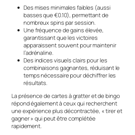
Des mises minimales faibles (aussi
basses que €0.10), permettant de
nombreux spins par session.
Une fréquence de gains élevée,
garantissant que les victoires
apparaissent souvent pour maintenir
l’adrénaline.
Des indices visuels clairs pour les
combinaisons gagnantes, réduisant le
temps nécessaire pour déchiffrer les
résultats.
La présence de cartes à gratter et de bingo
répond également à ceux qui recherchent
une expérience plus décontractée, « tirer et
gagner » qui peut être complétée
rapidement.