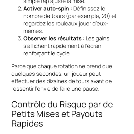
simple tap ajuste la mise.
Activer auto‑spin :
Définissez le
nombre de tours (par exemple, 20) et
regardez les rouleaux jouer d’eux-
mêmes.
Observer les résultats :
Les gains
s’affichent rapidement à l’écran,
renforçant le cycle.
Parce que chaque rotation ne prend que
quelques secondes, un joueur peut
effectuer des dizaines de tours avant de
ressentir l’envie de faire une pause.
Contrôle du Risque par de
Petits Mises et Payouts
Rapides