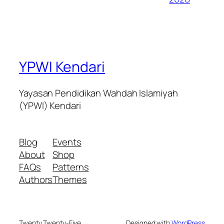
YPWI Kendari
Yayasan Pendidikan Wahdah Islamiyah
(YPWI) Kendari
Blog
Events
About
Shop
FAQs
Patterns
Authors
Themes
Twenty Twenty-Five
Designed with
WordPress