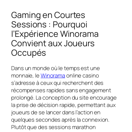
Gaming en Courtes
Sessions : Pourquoi
l’Expérience Winorama
Convient aux Joueurs
Occupés
Dans un monde où le temps est une
monnaie, le
Winorama
online casino
s’adresse à ceux qui recherchent des
récompenses rapides sans engagement
prolongé. La conception du site encourage
la prise de décision rapide, permettant aux
joueurs de se lancer dans l’action en
quelques secondes après la connexion.
Plutôt que des sessions marathon