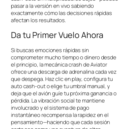
pasar a la versión en vivo sabiendo
exactamente cómo las decisiones rápidas
afectan los resultados.
Da tu Primer Vuelo Ahora
Si buscas emociones rápidas sin
comprometer mucho tiempo o dinero desde
el principio, la mecánica crash de Aviator
ofrece una descarga de adrenalina cada vez
que despega. Haz clic en play, configura tu
auto cash‑out o elige tu umbral manual, y
deja que el avión guíe tu próxima ganancia o
pérdida. La vibración social te mantiene
involucrado y el sistema de pago
instantáneo recompensa la rapidez en el
pensamiento—haciendo que cada sesión