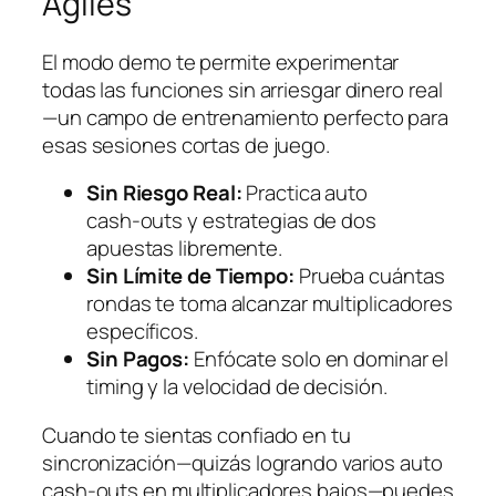
Ágiles
El modo demo te permite experimentar
todas las funciones sin arriesgar dinero real
—un campo de entrenamiento perfecto para
esas sesiones cortas de juego.
Sin Riesgo Real:
Practica auto
cash‑outs y estrategias de dos
apuestas libremente.
Sin Límite de Tiempo:
Prueba cuántas
rondas te toma alcanzar multiplicadores
específicos.
Sin Pagos:
Enfócate solo en dominar el
timing y la velocidad de decisión.
Cuando te sientas confiado en tu
sincronización—quizás logrando varios auto
cash‑outs en multiplicadores bajos—puedes