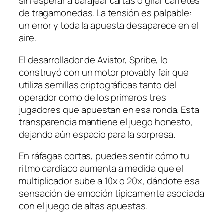
sin esperar a barajear cartas o girar carretes
de tragamonedas. La tensión es palpable:
un error y toda la apuesta desaparece en el
aire.
El desarrollador de Aviator, Spribe, lo
construyó con un motor provably fair que
utiliza semillas criptográficas tanto del
operador como de los primeros tres
jugadores que apuestan en esa ronda. Esta
transparencia mantiene el juego honesto,
dejando aún espacio para la sorpresa.
En ráfagas cortas, puedes sentir cómo tu
ritmo cardíaco aumenta a medida que el
multiplicador sube a 10x o 20x, dándote esa
sensación de emoción típicamente asociada
con el juego de altas apuestas.