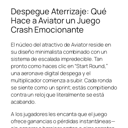
Despegue Aterrizaje: Qué
Hace a Aviator un Juego
Crash Emocionante
El núcleo del atractivo de Aviator reside en
su diseño minimalista combinado con un
sistema de escalada impredecible. Tan
pronto como haces clic en “Start Round,”
una aeronave digital despega y el
multiplicador comienza a subir. Cada ronda
se siente como un sprint; estás compitiendo
contra un reloj que literalmente se está
acabando.
A los jugadores les encanta que el juego
ofrece ganancias o pérdidas instantáneas—