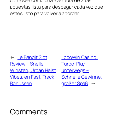
corta sea como una aventura de altas
apuestas lista para despegar cada vez que
estés listo para volver a abordar.
←
Le Bandit Slot
LocoWin Casino:
Review – Snelle
Turbo‑Play
Winsten, Urban Heist
unterwegs –
Vibes, en Fast‑Track
Schnelle Gewinne,
Bonussen
großer Spaß
→
Comments