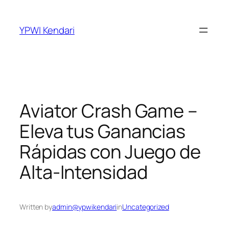
YPWI Kendari
Aviator Crash Game –
Eleva tus Ganancias
Rápidas con Juego de
Alta‑Intensidad
Written by
admin@ypwikendari
in
Uncategorized