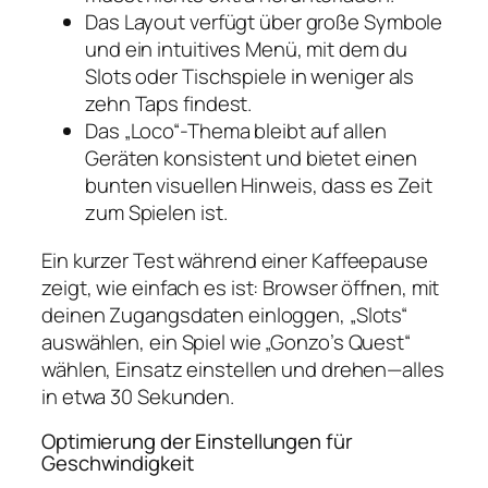
Das Layout verfügt über große Symbole
und ein intuitives Menü, mit dem du
Slots oder Tischspiele in weniger als
zehn Taps findest.
Das „Loco“-Thema bleibt auf allen
Geräten konsistent und bietet einen
bunten visuellen Hinweis, dass es Zeit
zum Spielen ist.
Ein kurzer Test während einer Kaffeepause
zeigt, wie einfach es ist: Browser öffnen, mit
deinen Zugangsdaten einloggen, „Slots“
auswählen, ein Spiel wie „Gonzo’s Quest“
wählen, Einsatz einstellen und drehen—alles
in etwa 30 Sekunden.
Optimierung der Einstellungen für
Geschwindigkeit