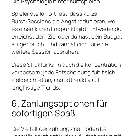
Die Psychologie hinter Kurzspielen
Spieler stellen oft fest, dass kurze
Burst‑Sessions die Angst reduzieren, weil
es einen klaren Endpunkt gibt: Entweder du
erreichst dein Ziel oder du hast dein Budget
aufgebraucht und kannst dich für eine
weitere Session ausruhen.
Diese Struktur kann auch die Konzentration
verbessern; jede Entscheidung fühlt sich
zielgerichtet an, anstatt reaktiv auf
langfristige Trends.
6. Zahlungsoptionen für
sofortigen Spaß
Die Vielfalt der Zahlungsmethoden bei