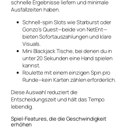
schnelle Ergebnisse liefern und minimale
Ausfallzeiten haben.
Schnell‑spin Slots wie
Starburst
oder
Gonzo’s Quest
—beide von NetEnt—
bieten Sofortauszahlungen und klare
Visuals.
Mini Blackjack Tische, bei denen du in
unter 20 Sekunden eine Hand spielen
kannst.
Roulette mit einem einzigen Spin pro
Runde—kein Karten zählen erforderlich.
Diese Auswahl reduziert die
Entscheidungszeit und hält das Tempo
lebendig.
Spiel-Features, die die Geschwindigkeit
erhöhen