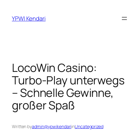
YPWI Kendari
LocoWin Casino:
Turbo‑Play unterwegs
– Schnelle Gewinne,
großer Spaß
Written by
admin@ypwikendari
in
Uncategorized