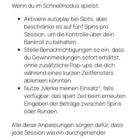
Wenn du im Schnellmodus spielst:
Aktiviere autoplay bei Slots, aber
beschränke es auf fünf Spins pro
Session, um die Kontrolle über dein
Bankroll zu behalten.
Stelle Benachrichtigungen so ein, dass
du Gewinnmeldungen sofort erhältst,
ohne zusätzliche Pop-ups, die dich
während eines kurzen Zeitfensters
ablenken könnten.
Nutze „Merke meinen Einsatz“, falls
verfügbar; das spart Zeit beim erneuten
Eingeben der Beträge zwischen Spins
oder Runden.
Alle diese Anpassungen sorgen dafür, dass
jede Session wie ein durchgehender