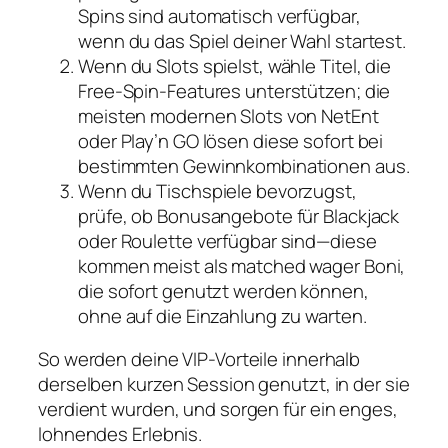
Spins sind automatisch verfügbar,
wenn du das Spiel deiner Wahl startest.
Wenn du Slots spielst, wähle Titel, die
Free‑Spin-Features unterstützen; die
meisten modernen Slots von NetEnt
oder Play’n GO lösen diese sofort bei
bestimmten Gewinnkombinationen aus.
Wenn du Tischspiele bevorzugst,
prüfe, ob Bonusangebote für Blackjack
oder Roulette verfügbar sind—diese
kommen meist als matched wager Boni,
die sofort genutzt werden können,
ohne auf die Einzahlung zu warten.
So werden deine VIP-Vorteile innerhalb
derselben kurzen Session genutzt, in der sie
verdient wurden, und sorgen für ein enges,
lohnendes Erlebnis.