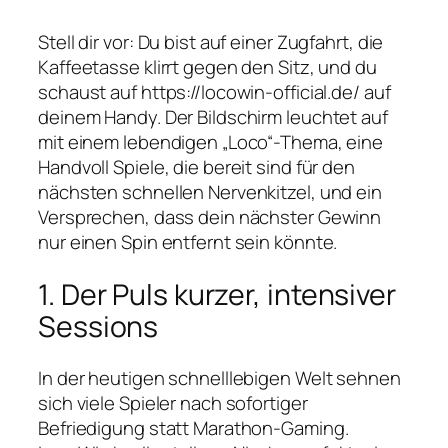
Stell dir vor: Du bist auf einer Zugfahrt, die
Kaffeetasse klirrt gegen den Sitz, und du
schaust auf https://locowin-official.de/ auf
deinem Handy. Der Bildschirm leuchtet auf
mit einem lebendigen „Loco“-Thema, eine
Handvoll Spiele, die bereit sind für den
nächsten schnellen Nervenkitzel, und ein
Versprechen, dass dein nächster Gewinn
nur einen Spin entfernt sein könnte.
1. Der Puls kurzer, intensiver
Sessions
In der heutigen schnelllebigen Welt sehnen
sich viele Spieler nach sofortiger
Befriedigung statt Marathon-Gaming.