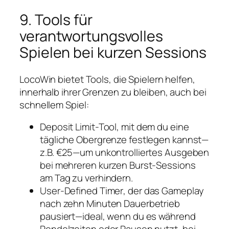
9. Tools für
verantwortungsvolles
Spielen bei kurzen Sessions
LocoWin bietet Tools, die Spielern helfen,
innerhalb ihrer Grenzen zu bleiben, auch bei
schnellem Spiel:
Deposit Limit
-Tool, mit dem du eine
tägliche Obergrenze festlegen kannst—
z.B. €25—um unkontrolliertes Ausgeben
bei mehreren kurzen Burst‑Sessions
am Tag zu verhindern.
User‑Defined Timer
, der das Gameplay
nach zehn Minuten Dauerbetrieb
pausiert—ideal, wenn du es während