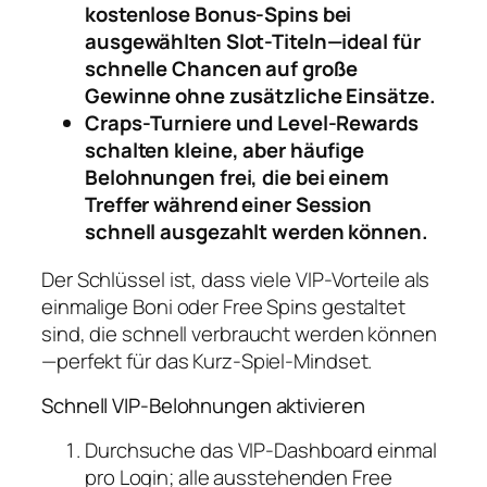
kostenlose Bonus‑Spins bei
ausgewählten Slot-Titeln—ideal für
schnelle Chancen auf große
Gewinne ohne zusätzliche Einsätze.
Craps‑Turniere und Level‑Rewards
schalten kleine, aber häufige
Belohnungen frei, die bei einem
Treffer während einer Session
schnell ausgezahlt werden können.
Der Schlüssel ist, dass viele VIP-Vorteile als
einmalige Boni oder Free Spins gestaltet
sind, die schnell verbraucht werden können
—perfekt für das Kurz‑Spiel‑Mindset.
Schnell VIP-Belohnungen aktivieren
Durchsuche das VIP-Dashboard einmal
pro Login; alle ausstehenden Free