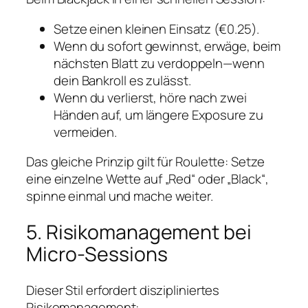
Setze einen kleinen Einsatz (€0.25).
Wenn du sofort gewinnst, erwäge, beim
nächsten Blatt zu verdoppeln—wenn
dein Bankroll es zulässt.
Wenn du verlierst, höre nach zwei
Händen auf, um längere Exposure zu
vermeiden.
Das gleiche Prinzip gilt für Roulette: Setze
eine einzelne Wette auf „Red“ oder „Black“,
spinne einmal und mache weiter.
5. Risikomanagement bei
Micro‑Sessions
Dieser Stil erfordert diszipliniertes
Risikomanagement: