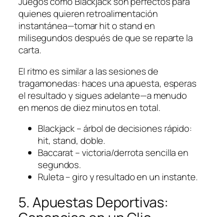
Juegos como Blackjack son perfectos para
quienes quieren retroalimentación
instantánea—tomar hit o stand en
milisegundos después de que se reparte la
carta.
El ritmo es similar a las sesiones de
tragamonedas: haces una apuesta, esperas
el resultado y sigues adelante—a menudo
en menos de diez minutos en total.
Blackjack – árbol de decisiones rápido:
hit, stand, doble.
Baccarat – victoria/derrota sencilla en
segundos.
Ruleta – giro y resultado en un instante.
5. Apuestas Deportivas: