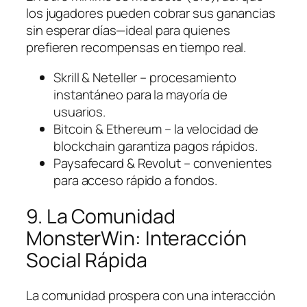
los jugadores pueden cobrar sus ganancias
sin esperar días—ideal para quienes
prefieren recompensas en tiempo real.
Skrill & Neteller – procesamiento
instantáneo para la mayoría de
usuarios.
Bitcoin & Ethereum – la velocidad de
blockchain garantiza pagos rápidos.
Paysafecard & Revolut – convenientes
para acceso rápido a fondos.
9. La Comunidad
MonsterWin: Interacción
Social Rápida
La comunidad prospera con una interacción