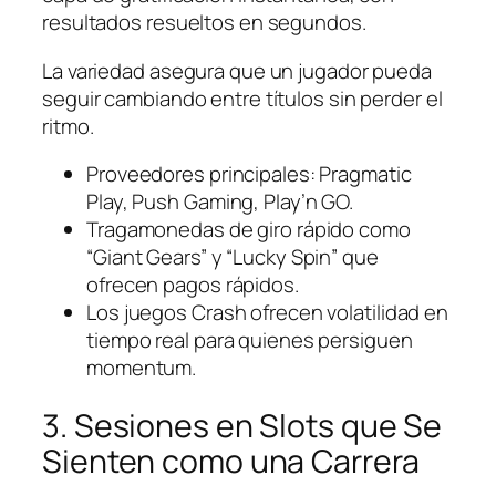
resultados resueltos en segundos.
La variedad asegura que un jugador pueda
seguir cambiando entre títulos sin perder el
ritmo.
Proveedores principales: Pragmatic
Play, Push Gaming, Play’n GO.
Tragamonedas de giro rápido como
“Giant Gears” y “Lucky Spin” que
ofrecen pagos rápidos.
Los juegos Crash ofrecen volatilidad en
tiempo real para quienes persiguen
momentum.
3. Sesiones en Slots que Se
Sienten como una Carrera