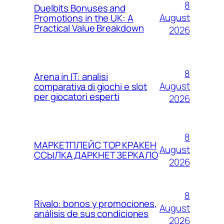
8
Duelbits Bonuses and
August
Promotions in the UK: A
Practical Value Breakdown
2026
8
Arena in IT: analisi
August
comparativa di giochi e slot
per giocatori esperti
2026
8
МАРКЕТПЛЕЙС ТОР КРАКЕН
August
ССЫЛКА ДАРКНЕТ ЗЕРКАЛО
2026
8
Rivalo: bonos y promociones,
August
análisis de sus condiciones
2026